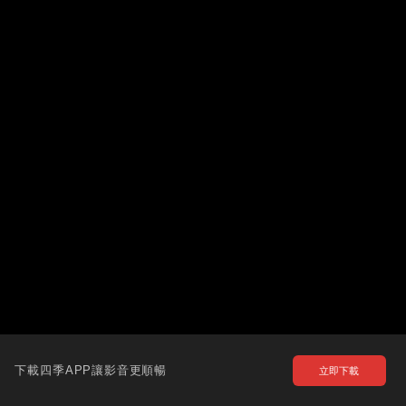
下載四季APP讓影音更順暢
立即下載