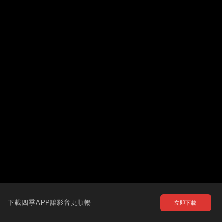
下載四季APP讓影音更順暢
立即下載