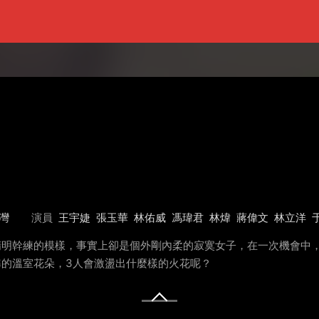
灣
演員
王宇婕
張玉華
林佑威
馮瑋君
林煒
蔣偉文
林立洋
精明幹練的模樣，事實上卻是個外剛內柔的寂寞女子，在一次機會中，與
準的溫室花朵，3人會激盪出什麼樣的火花呢？