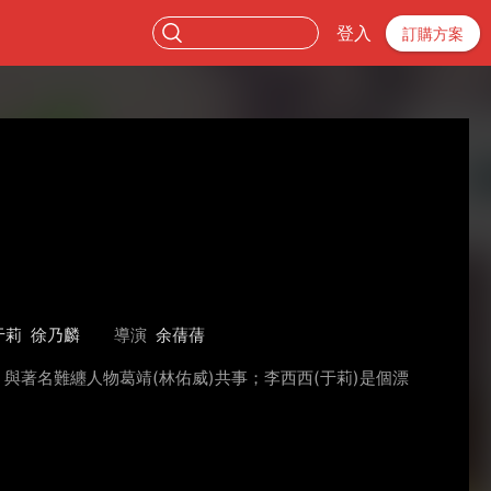
登入
訂購方案
于莉
徐乃麟
導演
余蒨蒨
著名難纏人物葛靖(林佑威)共事；李西西(于莉)是個漂