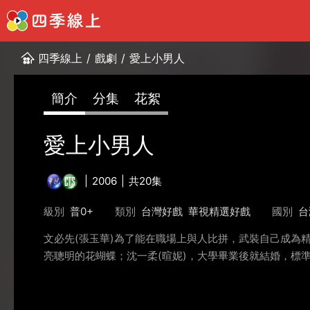
四季線上
/
戲劇
/
愛上小男人
簡介
分集
花絮
愛上小男人
2006
共20集
級別
普0+
類別
台灣好戲
華視精選好戲
國別
台
文必先(張玉華)為了能在職場上與人比拼，武裝自己成為
亮聰明的花蝴蝶；沈一柔(暄妮)，大學畢業後就結婚，標