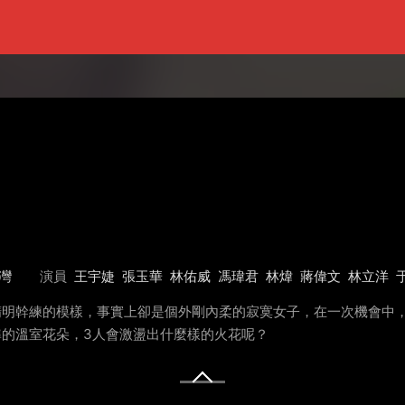
灣
演員
王宇婕
張玉華
林佑威
馮瑋君
林煒
蔣偉文
林立洋
精明幹練的模樣，事實上卻是個外剛內柔的寂寞女子，在一次機會中，與
準的溫室花朵，3人會激盪出什麼樣的火花呢？