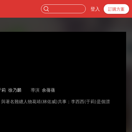
登入
訂購方案
于莉
徐乃麟
導演
余蒨蒨
著名難纏人物葛靖(林佑威)共事；李西西(于莉)是個漂