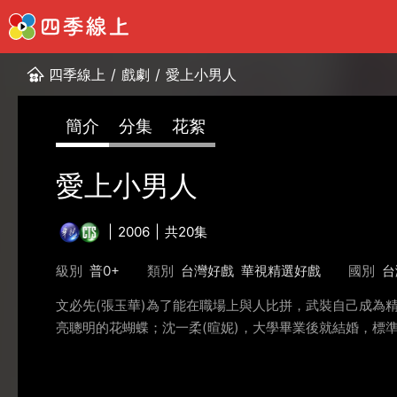
四季線上
/
戲劇
/
愛上小男人
簡介
分集
花絮
愛上小男人
2006
共20集
級別
普0+
類別
台灣好戲
華視精選好戲
國別
台
文必先(張玉華)為了能在職場上與人比拼，武裝自己成為
亮聰明的花蝴蝶；沈一柔(暄妮)，大學畢業後就結婚，標