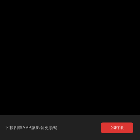
下載四季APP讓影音更順暢
立即下載