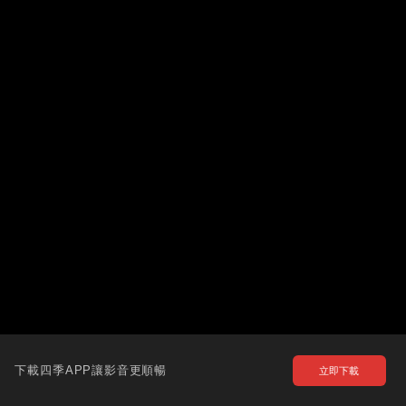
下載四季APP讓影音更順暢
立即下載