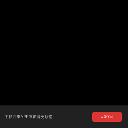
下載四季APP讓影音更順暢
立即下載