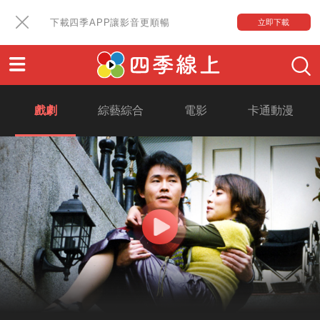
下載四季APP讓影音更順暢
立即下載
戲劇
綜藝綜合
電影
卡通動漫