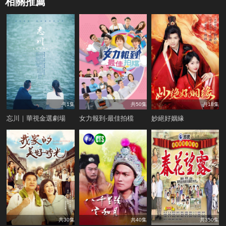
相關推薦
共1集
共50集
共18集
忘川｜華視金選劇場
女力報到-最佳拍檔
妙絕好姻緣
共30集
共40集
共350集