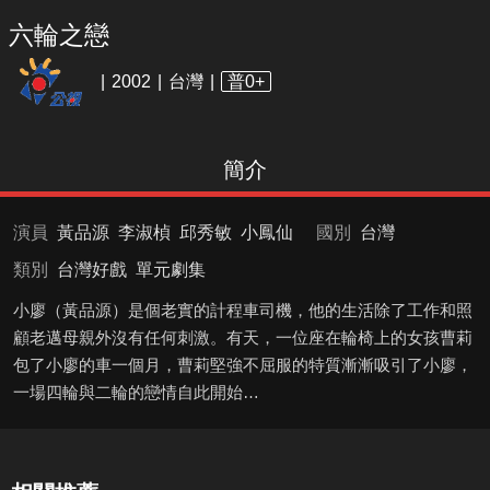
六輪之戀
2002
台灣
普0+
簡介
演員
黃品源
李淑楨
邱秀敏
小鳳仙
國別
台灣
類別
台灣好戲
單元劇集
小廖（黃品源）是個老實的計程車司機，他的生活除了工作和照
顧老邁母親外沒有任何刺激。有天，一位座在輪椅上的女孩曹莉
包了小廖的車一個月，曹莉堅強不屈服的特質漸漸吸引了小廖，
一場四輪與二輪的戀情自此開始…