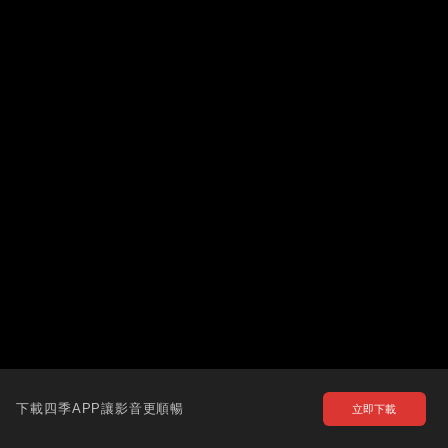
下載四季APP讓影音更順暢
立即下載