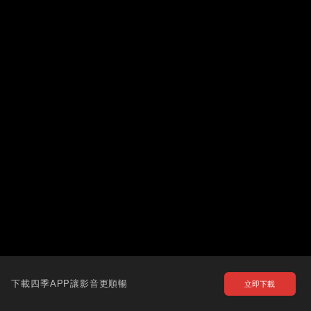
下載四季APP讓影音更順暢
立即下載