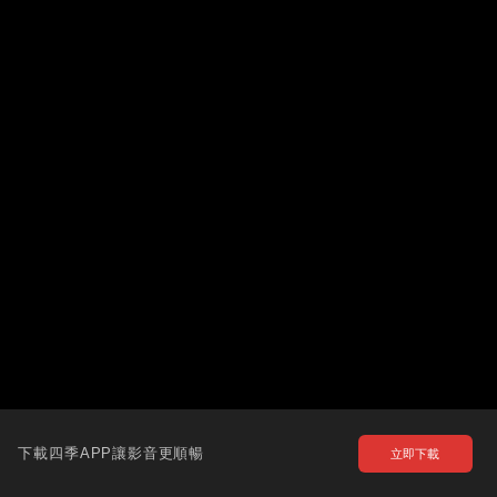
下載四季APP讓影音更順暢
立即下載