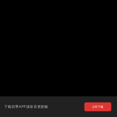
下載四季APP讓影音更順暢
立即下載