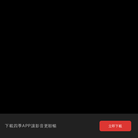
下載四季APP讓影音更順暢
立即下載