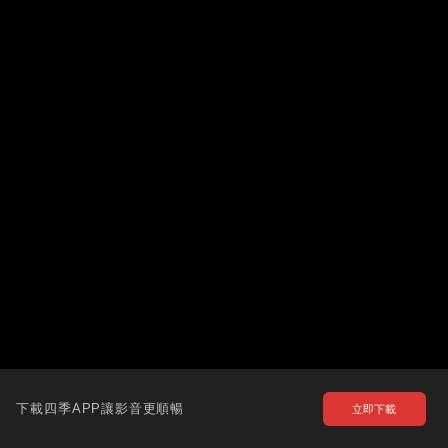
下載四季APP讓影音更順暢
立即下載