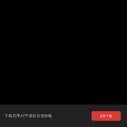
下載四季APP讓影音更順暢
立即下載