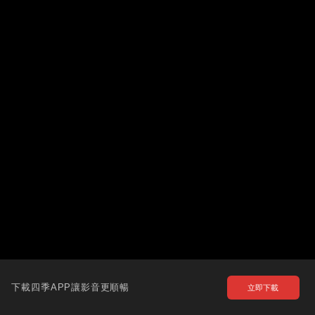
下載四季APP讓影音更順暢
立即下載