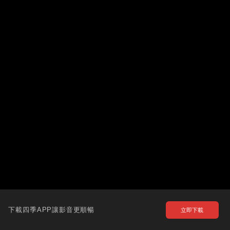
下載四季APP讓影音更順暢
立即下載