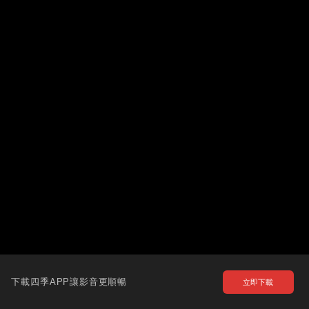
下載四季APP讓影音更順暢
立即下載