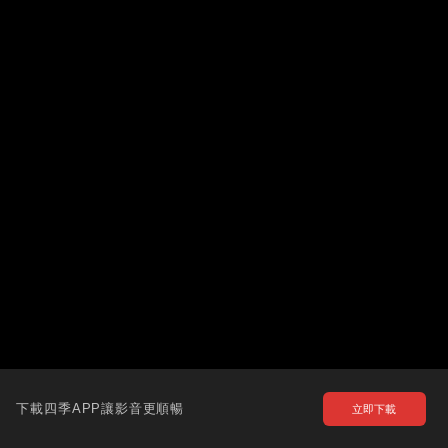
下載四季APP讓影音更順暢
立即下載