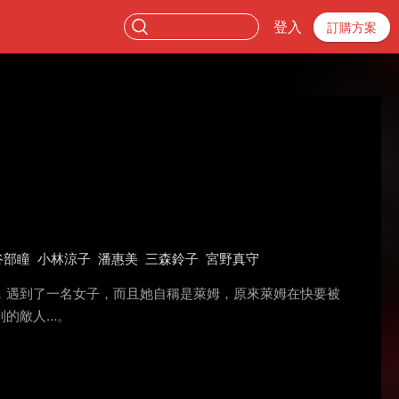
登入
訂購方案
谷部瞳
小林涼子
潘惠美
三森鈴子
宮野真守
，遇到了一名女子，而且她自稱是萊姆，原來萊姆在快要被
到的敵人…。