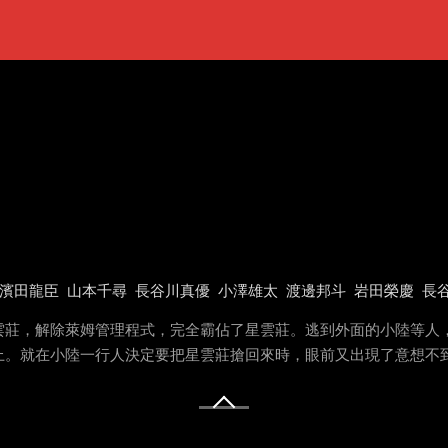
濱田龍臣
山本千尋
長谷川真優
小澤雄太
渡邊邦斗
岩田榮慶
長
雲莊，解除萊姆管理程式，完全霸佔了星雲莊。逃到外面的小陸等人
上。就在小陸一行人決定要把星雲莊搶回來時，眼前又出現了意想不