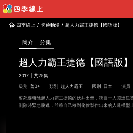
四季線上
/
卡通動漫
/
超人力霸王捷德【國語版】
簡介
分集
超人力霸王捷德【國語版】
2017
共25集
級別
普0+
類別
超人力霸王
國別
日本
演員
誓死要斬除超人力霸王捷德的伏井出圭，獨自一人闖進星
刪除時緊急脫逃，並將自己移到偷偷製作出來的人造模型