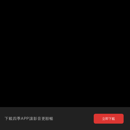
下載四季APP讓影音更順暢
立即下載