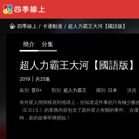
四季線上
/
卡通動漫
/
超人力霸王大河【國語版】
簡介
分集
超人力霸王大河【國語版】
2019
共25集
級別
普0+
類別
超人力霸王
國別
日本
演員
有外星人悄悄移居到地球上，但知道這件事的只有極少數的人
《E.G.I.S.》的業務內容包含了跟外星人有關的事件
時，新的故事即將開始！