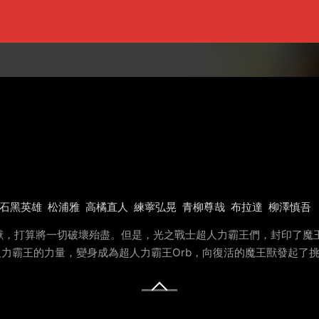
石黑英雄
松浦雅
高橘直人
練薴弘晃
青柳尊哉
布拉達
柳澤慎吾
獸，打算將一切破壞殆盡。但是，光之戰士超人力霸王們，封印了魔王
人力霸王的力量，變身成為超人力霸王Orb，向復活的魔王獸發起了