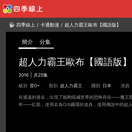
四季線上
/
卡通動漫
/
超人力霸王歐布【國語版】
簡介
分集
超人力霸王歐布【國語版】
2016
共25集
級別
普0+
類別
超人力霸王
國別
日本
演員
在遙遠的過去，出現了能夠毀滅世界的恐怖存在——魔王
年——紅凱，使用名為Orb圓環的道具，借用傳說中的超