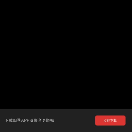
下載四季APP讓影音更順暢
立即下載