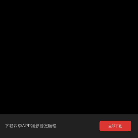
下載四季APP讓影音更順暢
立即下載