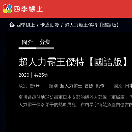
四季線上
/
卡通動漫
/
超人力霸王傑特【國語版】
簡介
分集
超人力霸王傑特【國語版】
2020
共25集
級別
普0+
類別
超人力霸王
冒險
動作
國別
日
夏川遙輝於地球防衛軍日本支部的機器人部隊「軍械庫」
人力霸王傑洛弟子的熱血男兒。在凶暴宇宙鯊魚蓋內伽古