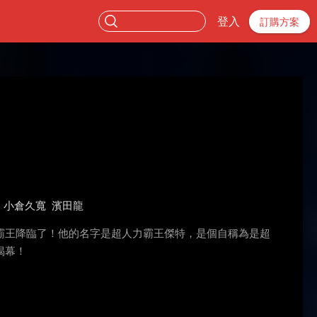
登入
訂購方案
小倉久寬
濱田龍
霸王降臨了！他的名字是超人力霸王傑特，是個自稱為是超
揭幕！