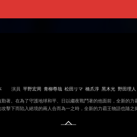
本
演員
平野宏周
青柳尊哉
松田リマ
橋爪淳
黑木光
野田理人
值勤著。在為了守護地球和平、日以繼夜戰鬥著的他面前，全新的力
的攻擊下而陷入絕境的兩人合而為一之時，全新的力霸王物語也隨之