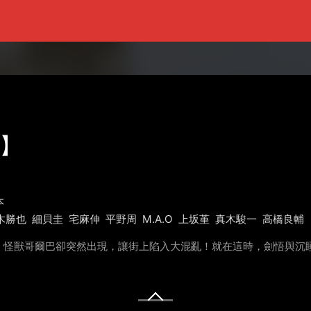
】
本
木勝也
細貝圭
宅麻伸
平野周
M.A.O
上坂堇
真木駿一
高橋良輔
，怪獸哥爾巴卻突然出現，讓街上陷入大混亂！就在這時，劍悟與沉