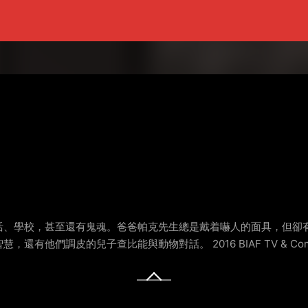
活、學校，甚至還有鬼魂。爸爸帕克先生總是戴着嚇人的面具，但卻
兒子查比能與動物對話。 2016 BIAF TV & Commercial Judg