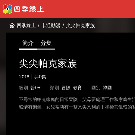
四季線上
/
卡通動漫
/
尖尖帕克家族
簡介
分集
尖尖帕克家族
2016
共0集
級別
普0+
類別
冒險
教育
國別
韓國
不尋常的帕克家庭的日常冒險，父母要處理工作和家庭生
糕情有獨鍾。女兒蒂莉有一雙又尖又利的手和極其敏锐的智慧，還有他們調皮的