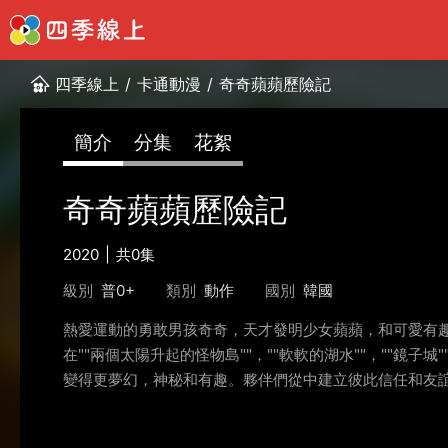
四季線上
/
卡通動漫
/
奇奇蘋蘋歷險記
簡介
分集
花絮
奇奇蘋蘋歷險記
2020
共0集
級別
普0+
類別
動作
國別
韓國
熱愛運動的勇敢男孩奇奇，天才發明少女蘋蘋，和可愛有趣
在""兩個太陽升起的怪物島""，""軟軟的湖水""，""鏡
變得更夢幻，神秘和有趣。夥伴們從中建立彼此信任和友誼