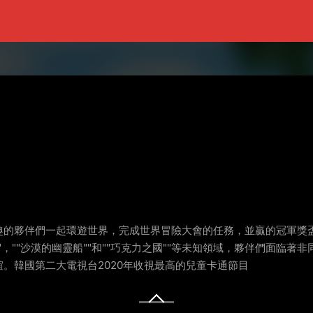
的夥伴們一起環遊世界，完成世界冒險大會的任務，並贏的冠軍獎盃
子城""，""沙漠的幽靈船""和""巧克力之國""等未知領域，夥伴們
。韓國第二大電視台2020年收視最高的兒童卡通節目