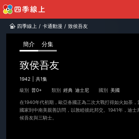
四季線上
/
卡通動漫
/
致侯吾友
簡介
分集
致侯吾友
1942
共1集
級別
普0+
類別
經典
迪士尼
國別
美國
在1940年代初期，歐亞各國正為二次大戰打得如火如荼
國家到中南美親善訪問，以敦睦彼此邦交。1941年，迪
候吾友與三騎士。