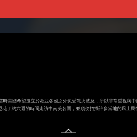
，當時美國希望孤立於歐亞各國之外免受戰火波及，所以非常重視與
士尼花了約六週的時間走訪中南美各國，並順便拍攝許多當地的風土