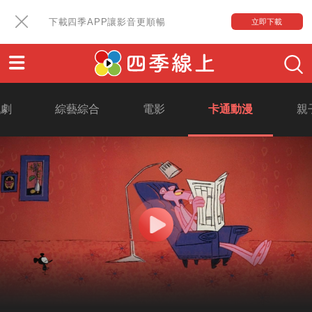
下載四季APP讓影音更順暢
立即下載
戲劇
綜藝綜合
電影
卡通動漫
親