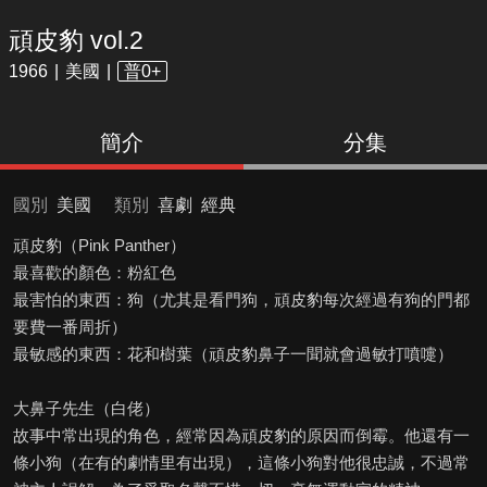
頑皮豹 vol.2
1966
美國
普0+
簡介
分集
國別
美國
類別
喜劇
經典
頑皮豹（Pink Panther）
最喜歡的顏色：粉紅色
最害怕的東西：狗（尤其是看門狗，頑皮豹每次經過有狗的門都
要費一番周折）
最敏感的東西：花和樹葉（頑皮豹鼻子一聞就會過敏打噴嚏）
大鼻子先生（白佬）
故事中常出現的角色，經常因為頑皮豹的原因而倒霉。他還有一
條小狗（在有的劇情里有出現），這條小狗對他很忠誠，不過常