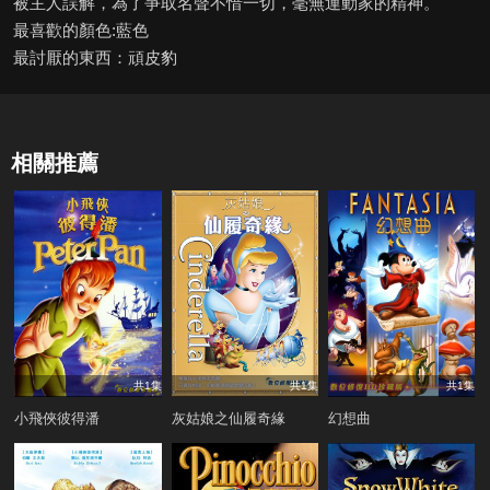
被主人誤解，為了爭取名聲不惜一切，毫無運動家的精神。
最喜歡的顏色:藍色
最討厭的東西：頑皮豹
相關推薦
共1集
共1集
共1集
小飛俠彼得潘
灰姑娘之仙履奇緣
幻想曲