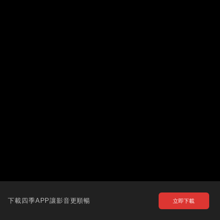
下載四季APP讓影音更順暢
立即下載