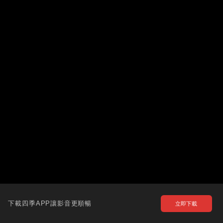
下載四季APP讓影音更順暢
立即下載