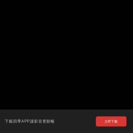
下載四季APP讓影音更順暢
立即下載