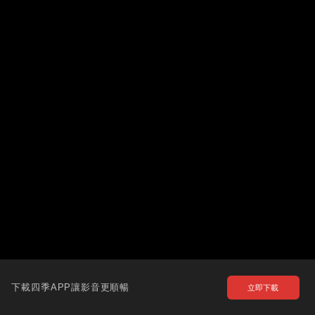
下載四季APP讓影音更順暢
立即下載