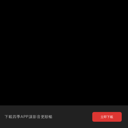
下載四季APP讓影音更順暢
立即下載