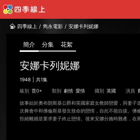
四季線上
/
雋永電影
/
安娜卡列妮娜
簡介
分集
花絮
安娜卡列妮娜
1948
共1集
級別
普0+
類別
劇情
愛情
國別
英國
演員
故事始於奧布朗斯基公爵和英國家庭女教師戀愛，與妻子道
次舞會中和佛倫斯基發生致命的戀情，自此不能自拔。佛
拒絕離婚並要求妻子終止戀情。後來安娜分娩時難產，在