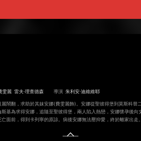
費雯麗
雷夫·理查德森
導演
朱利安·迪維維耶
麗鬧翻，求助於其妺安娜(費雯麗飾)。安娜從聖彼得堡到莫斯科替
倫斯基為求得安娜，追隨至聖彼得堡，兩人陷入熱戀，安娜懷孕後向
死亡面前，得到卡列寧的原諒。病後安娜無法壓抑愛，終於離家出走