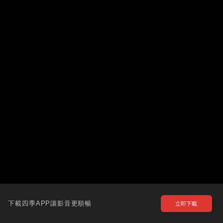
下載四季APP讓影音更順暢
立即下載