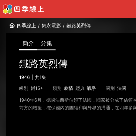
四季線上
/
雋永電影
/
鐵路英烈傳
簡介
分集
鐵路英烈傳
1946
共1集
級別
輔15+
類別
劇情
經典
戰爭
國別
法國
1940年6月，德國法西斯佔領了法國，國家被分成了佔
前方的增援，確保國內的團結和與外界的溝通，在四年多與