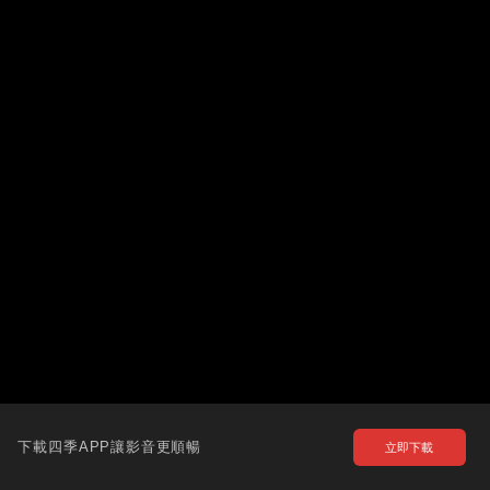
下載四季APP讓影音更順暢
立即下載