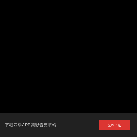
下載四季APP讓影音更順暢
立即下載