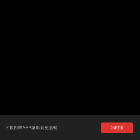
下載四季APP讓影音更順暢
立即下載