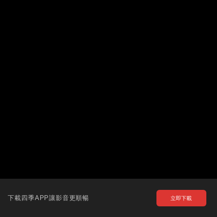
下載四季APP讓影音更順暢
立即下載