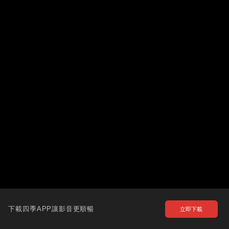
下載四季APP讓影音更順暢
立即下載