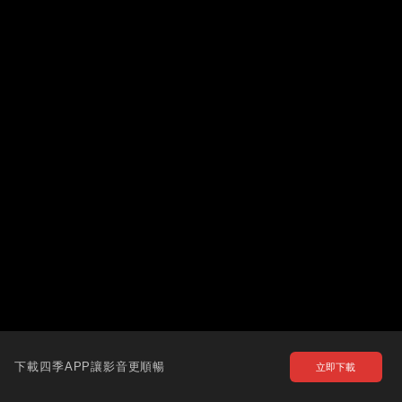
下載四季APP讓影音更順暢
立即下載