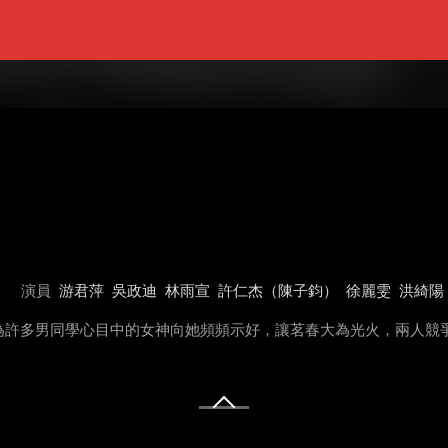
演員
游君萍
吳政迪
林雨宣
許仁杰（陳子鈞）
徐麗雯
洪綺陽
為許多男同學心目中的女神向她頻頻示好，讓茗春大為光火，兩人競