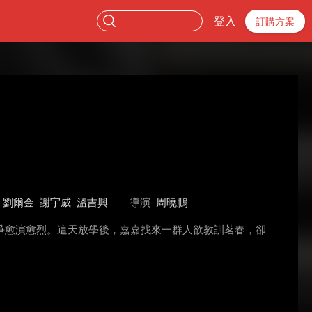
登入
訂購方案
劉爾金
謝宇威
溫吉興
導演
周曉鵬
爭愈演愈烈。這天放學後，嘉嘉找來一群人欲教訓茗春，卻