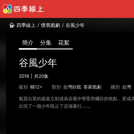
四季線上
/
懷舊戲劇
/
谷風少年
簡介
分集
花絮
谷風少年
2016
共20集
級別
輔12+
類別
台灣好戲
客家戲劇
國別
台灣
氣質出眾的嘉嘉立刻成為谷風中學眾所矚目的焦點，更成
出現了一個少年阻止了這場暴行……。