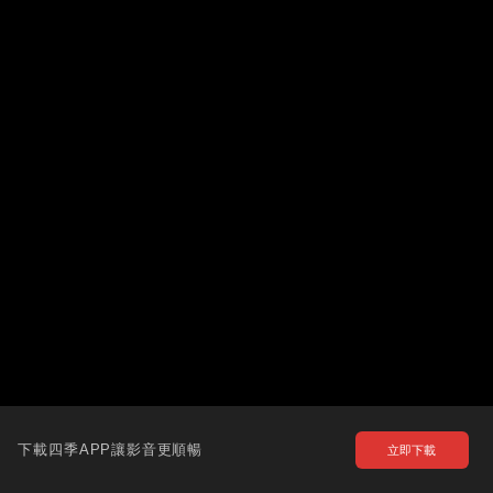
下載四季APP讓影音更順暢
立即下載