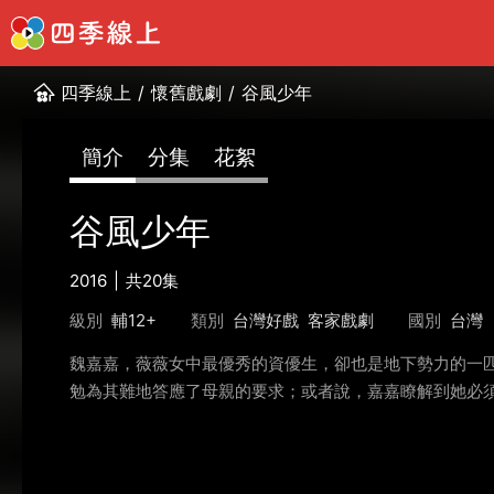
四季線上
/
懷舊戲劇
/
谷風少年
簡介
分集
花絮
谷風少年
2016
共20集
級別
輔12+
類別
台灣好戲
客家戲劇
國別
台灣
魏嘉嘉，薇薇女中最優秀的資優生，卻也是地下勢力的一
勉為其難地答應了母親的要求；或者說，嘉嘉瞭解到她必