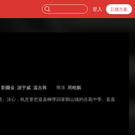
登入
訂購方案
劉爾金
謝宇威
溫吉興
導演
周曉鵬
鄉」決心，執意要把嘉嘉轉學回家鄉山城的谷風中學。嘉嘉