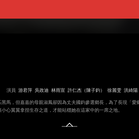
演員
游君萍
吳政迪
林雨宣
許仁杰（陳子鈞）
徐麗雯
洪綺陽
匹黑馬，但嘉嘉的母親淑鳳卻因為丈夫國鈞參選鄉長，為了長現「愛
須小心翼翼拿捏生存之道，才能站穩她在這家中的一席之地。