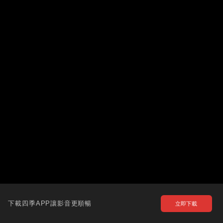
下載四季APP讓影音更順暢
立即下載