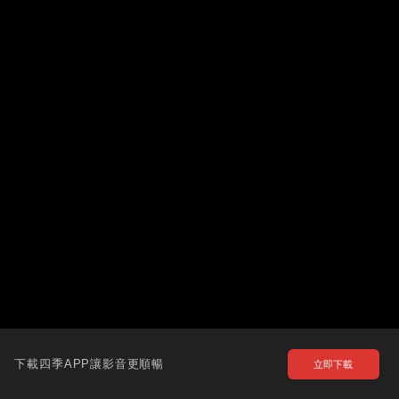
下載四季APP讓影音更順暢
立即下載